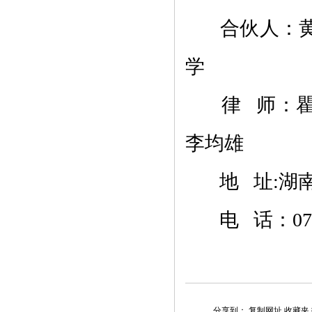
合伙人：黄
学
律 师：瞿
李均雄
地 址:湖南
电 话：0735
分享到：
复制网址
收藏夹