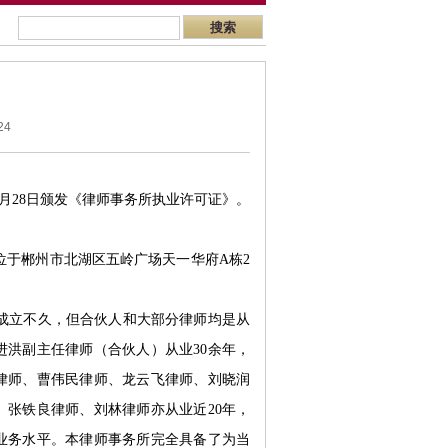
24
月
28
日颁发《律师事务所执业许可证》。
位于郴州市北湖区五岭广场天一华府
A
栋
2
成立不久，但合伙人和大部分律师均是从
进洪副主任律师（合伙人）从业
30
余年，
律师、曹伟民律师、龙云飞律师、刘晓润
、张铁良律师、刘林律师亦从业近
20
年，
业务水平。本律师事务所完全具备了为当