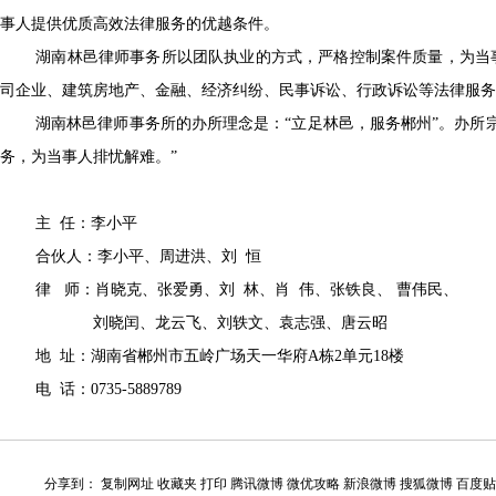
事人提供优质高效法律服务的优越条件。
湖南林邑律师事务所以团队执业的方式，严格控制案件质量，为当
司企业、建筑房地产、金融、经济纠纷、民事诉讼、行政诉讼等法律服务
湖南林邑律师事务所的办所理念是：
“立足林邑，服务郴州”。办所
务，为当事人排忧解难。”
主 任：李小平
合伙人：李小平、周进洪、刘 恒
律
师：肖晓克、张爱勇、刘 林、肖 伟、张铁良、
曹伟民、
刘晓闰、龙云飞、刘轶文、袁志强、唐云昭
地
址：湖南省郴州市五岭广场天一华府
A
栋
2
单元
18
楼
电 话：
0735-5889789
分享到：
复制网址
收藏夹
打印
腾讯微博
微优攻略
新浪微博
搜狐微博
百度贴