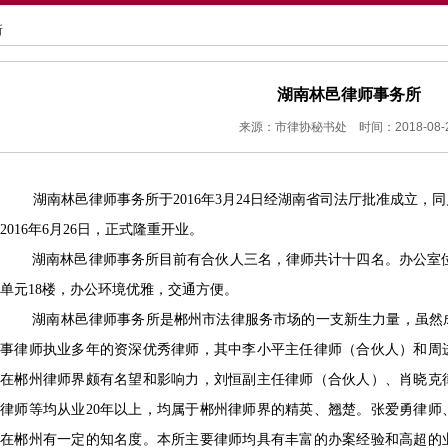
所
湖南林邑律师事务所
来源：市律协秘书处 时间：2018-08-
湖南林邑律师事务所于
2016
年
3
月
24
日经湖南省司法厅批准成立，同
2016
年
6
月
26
日，正式隆重开业。
湖南林邑律师事务所目前有合伙人三名，律师共计十四名。办公室
单元
18
楼，办公环境优雅，交通方便。
湖南林邑律师事务所是郴州市法律服务市场的一支新生力量，虽然
事律师执业多年的资深优秀律师，其中李小平主任律师（合伙人）和周
在郴州律师界颇有名望和影响力，刘恒副主任律师（合伙人）、肖晓克
律师等均从业
20
年以上，均属于郴州律师界的精英、翘楚。张爱勇律师
在郴州有一定的知名度。本所主要律师均具有丰富的办案经验和高超的