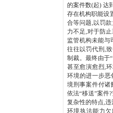
的案件数
(
起
)
达
存在机构职能设
合等问题
,
以罚款
力不足
,
对于防止
监管机构未能与
往往以罚代刑
,
致
制裁。最终由于
甚至愈演愈烈
,
环
环境的进一步恶
境刑事案件付诸
依法“移送”案件
?
复杂性的特点
,
违
环境执法能力欠