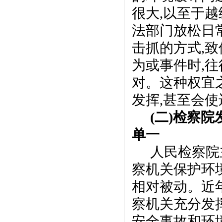
很大
,
以至于越
法部门放松日
击抓的方式
,
致
为或事件时
,
往
对。这种权宜
发挥
,
甚至会使
(
二
)
检察院
单一
人民检察院
察机关保护环
相对被动。近
察机关充分发
安全事故和环