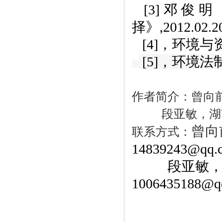
[3]
邓俊明
择》
,2012.02.2
[4]
，环境与
[5]
，环境法
作者简介：曾向
段亚敏，湖
曾向
联系方式：
14839243@qq.
段亚敏
1006435188@q