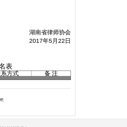
湖南省律师协会
2017
年
5
月
22
日
名表
联系方式
备 注
吧