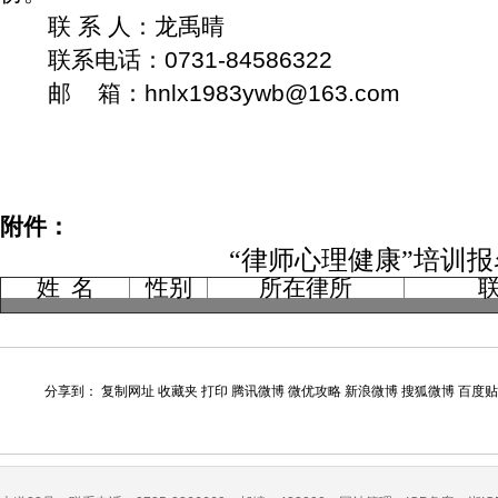
联
系
人：龙禹晴
联系电话：
0731-84586322
邮
箱：
hnlx1983ywb@163.com
附件：
“律师心理健康”
培训报
姓
名
性别
所在律所
分享到：
复制网址
收藏夹
打印
腾讯微博
微优攻略
新浪微博
搜狐微博
百度贴