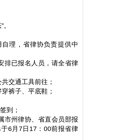
态
”
。
用自理，省律协负责提供中
安排已报名人员，请全省律
公共交通工具前往；
好穿裤子、平底鞋；
签到；
属市州律协、省直会员部报
单于
6
月
7
日
17
：
00
前报省律