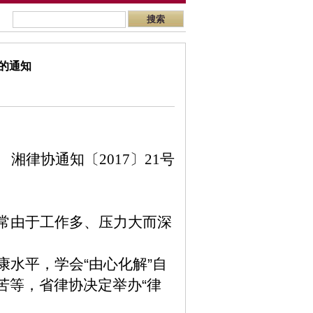
的通知
湘律协通知
〔
2017
〕
21
号
常由于工作多、压力大而深
康水平，学会
“
由心化解
”
自
苦等，省律协决定举办
“
律