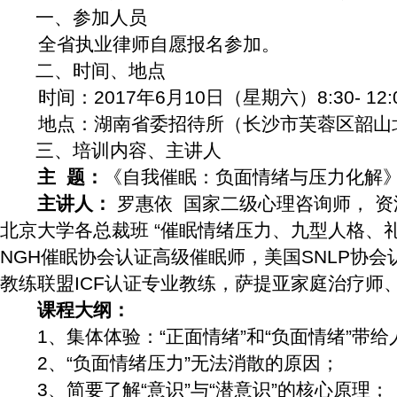
一、参加人员
全省执业律师自愿报名参加。
二、时间、地点
时间：
2017
年
6
月
10
日（星期六）
8:30- 12:
地点：湖南省委招待所（长沙市芙蓉区韶山
三、培训内容、主讲人
主
题：
《自我催眠：负面情绪与压力化解
主讲人：
罗惠依
国家二级心理咨询师，
资
北京大学各总裁班
“
催眠情绪压力、九型人格、
NGH
催眠协会认证高级催眠师，美国
SNLP
协会
教练联盟
ICF
认证专业教练，萨提亚家庭治疗师
课程大纲：
1
、集体体验：
“
正面情绪
”
和
“
负面情绪
”
带给
2
、
“
负面情绪压力
”
无法消散的原因；
3
、简要了解
“
意识
”
与
“
潜意识
”
的核心原理；