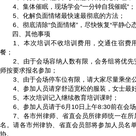
4
、集体催眠，现场学会
“
一分钟自我催眠
”
；
5
、化解负面情绪最快速最彻底的方法；
6
、彻底清除
“
负面情绪
”
，尽快恢复
“
平静心
四、其他事项
1
、本次培训不收培训费用，交通住宿费
餐；
2
、由于会场容纳人数有限，会务组将优先
师按要求报名参加；
3
、由于会场停车位有限，请大家尽量乘坐
4
、参加人员请穿舒适宽松的服装，女士最
5
、本次培训记入继续教育培训课时；
6
、参加人员请于
6
月
10
日
上午
8:30
前在会场
7
、各市州律师、省直会员所律师统一在所
名。请各市州律协、省直会员部将参加人员名
协。