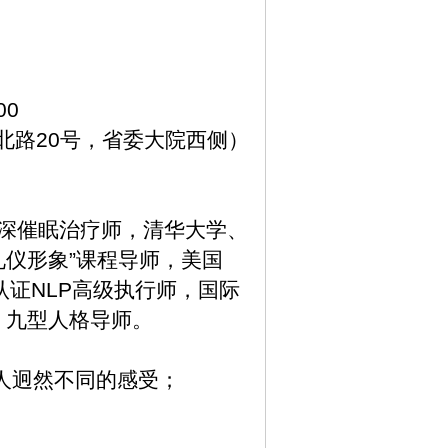
00
北路
20
号，省委大院西侧）
》
深催眠治疗师，清华大学、
礼仪形象
”
课程导师，美国
认证
NLP
高级执行师，国际
、九型人格导师。
人迥然不同的感受；