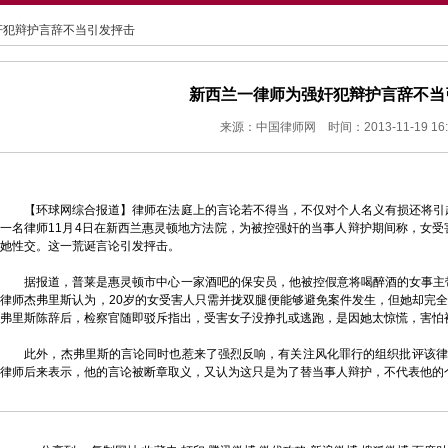
强奸犯辩护言辞不当引发抨击
新西兰一律师为强奸犯辩护言辞不当
来源：中国律师网 时间：2013-11-19 16:5
【环球网综合报道】律师在法庭上的言论若不得当，不仅对个人名义有损还将引起公
一名律师11月4日在新西兰惠灵顿地方法院，为被控强奸的当事人辩护期间称，女
她性交。这一荒诞言论引发抨击。
据报道，普莱是惠灵顿市中心一家酒吧的保安员，他被控假意将喝醉酒的女事主
律师杰弗里斯认为，20岁的女受害人只需并拢双腿便能够避免案件发生，但她却完全
弗里斯陈辞后，检察官随即驳斥指出，受害女子没挣扎或逃跑，是因她太惊慌，害怕
此外，杰弗里斯的言论同时也惹来了强烈反响，有关注风化罪行的组织批评该律师
律师后来表示，他的言论被断章取义，又认为这只是为了替当事人辩护，不代表他的个