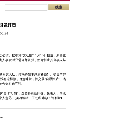
引发抨击
1:24
愤。据香港“文汇报”11月15日报道，新西兰
受害人事发时只需合并双腿，便可制止其当事人与
带回友人处，结果将她带到后巷强奸。被告辩护
没有这样做，这意味着，性交属“自愿性质”。杰
被告会对她不利。
言论“可怕”，企图将责任归咎于受害人。而该
人意见。(实习编辑：王之璞 审核：谭利娅)