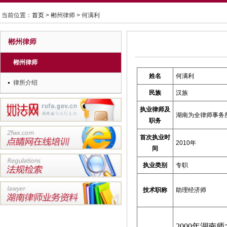
当前位置：
首页
> 郴州律师 > 何满利
郴州律师
郴州律师
姓名
何满利
律所介绍
民族
汉族
执业律师及
湖南为全律师事务
职务
首次执业时
2010年
间
执业类别
专职
技术职称
助理经济师
2000
年湖南师