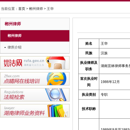
当前位置：
首页
> 郴州律师 > 王华
郴州律师
郴州律师
姓名
王华
律所介绍
民族
汉族
执业律师及
湖南宜林律师事务
职务
首次执业时
1986年12月
间
执业类别
专职
技术职称
1989年
9
月至
1993